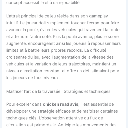
concept accessible et à sa rejouabilité.
L’attrait principal de ce jeu réside dans son gameplay
intuitif. Le joueur doit simplement toucher l'écran pour faire
avancer la poule, éviter les véhicules qui traversent la route
et atteindre l'autre côté. Plus la poule avance, plus le score
augmente, encourageant ainsi les joueurs à repousser leurs
limites et à battre leurs propres records. La difficulté
croissante du jeu, avec l'augmentation de la vitesse des
véhicules et la variation de leurs trajectoires, maintient un
niveau d'excitation constant et offre un défi stimulant pour
les joueurs de tous niveaux.
Maîtriser l'art de la traversée : Stratégies et techniques
Pour exceller dans
chicken road avis
, il est essentiel de
développer une stratégie efficace et de maîtriser certaines
techniques clés. L'observation attentive du flux de
circulation est primordiale. Anticiper les mouvements des