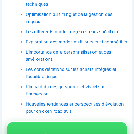
techniques
Optimisation du timing et de la gestion des
risques
Les différents modes de jeu et leurs spécificités
Exploration des modes multijoueurs et compétitifs
L'importance de la personnalisation et des
améliorations
Les considérations sur les achats intégrés et
l'équilibre du jeu
L'impact du design sonore et visuel sur
l'immersion
Nouvelles tendances et perspectives d'évolution
pour chicken road avis