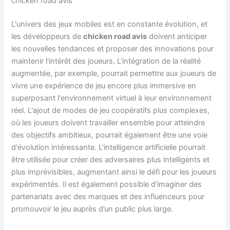
chicken road avis
L'univers des jeux mobiles est en constante évolution, et
les développeurs de
chicken road avis
doivent anticiper
les nouvelles tendances et proposer des innovations pour
maintenir l'intérêt des joueurs. L'intégration de la réalité
augmentée, par exemple, pourrait permettre aux joueurs de
vivre une expérience de jeu encore plus immersive en
superposant l'environnement virtuel à leur environnement
réel. L'ajout de modes de jeu coopératifs plus complexes,
où les joueurs doivent travailler ensemble pour atteindre
des objectifs ambitieux, pourrait également être une voie
d'évolution intéressante. L’intelligence artificielle pourrait
être utilisée pour créer des adversaires plus intelligents et
plus imprévisibles, augmentant ainsi le défi pour les joueurs
expérimentés. Il est également possible d’imaginer des
partenariats avec des marques et des influenceurs pour
promouvoir le jeu auprès d’un public plus large.