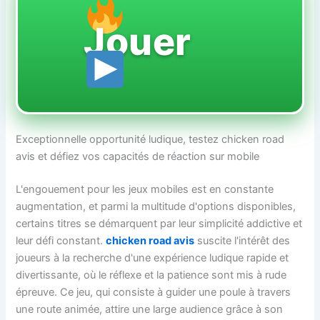
Jouer
Exceptionnelle opportunité ludique, testez chicken road
avis et défiez vos capacités de réaction sur mobile
L'engouement pour les jeux mobiles est en constante
augmentation, et parmi la multitude d'options disponibles,
certains titres se démarquent par leur simplicité addictive et
leur défi constant.
chicken road avis
suscite l'intérêt des
joueurs à la recherche d'une expérience ludique rapide et
divertissante, où le réflexe et la patience sont mis à rude
épreuve. Ce jeu, qui consiste à guider une poule à travers
une route animée, attire une large audience grâce à son