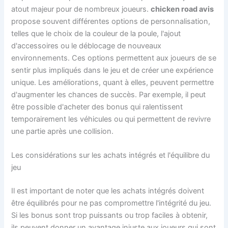
atout majeur pour de nombreux joueurs.
chicken road avis
propose souvent différentes options de personnalisation,
telles que le choix de la couleur de la poule, l'ajout
d'accessoires ou le déblocage de nouveaux
environnements. Ces options permettent aux joueurs de se
sentir plus impliqués dans le jeu et de créer une expérience
unique. Les améliorations, quant à elles, peuvent permettre
d'augmenter les chances de succès. Par exemple, il peut
être possible d'acheter des bonus qui ralentissent
temporairement les véhicules ou qui permettent de revivre
une partie après une collision.
Les considérations sur les achats intégrés et l'équilibre du
jeu
Il est important de noter que les achats intégrés doivent
être équilibrés pour ne pas compromettre l'intégrité du jeu.
Si les bonus sont trop puissants ou trop faciles à obtenir,
ils peuvent donner un avantage injuste aux joueurs qui sont