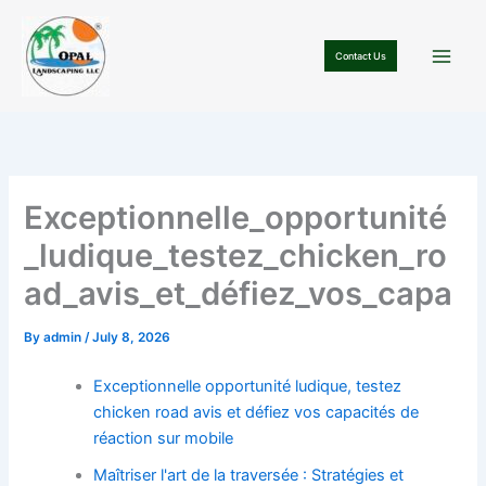
Skip
to
Contact Us
content
Exceptionnelle_opportunité
_ludique_testez_chicken_ro
ad_avis_et_défiez_vos_capa
By
admin
/
July 8, 2026
Exceptionnelle opportunité ludique, testez
chicken road avis et défiez vos capacités de
réaction sur mobile
Maîtriser l'art de la traversée : Stratégies et