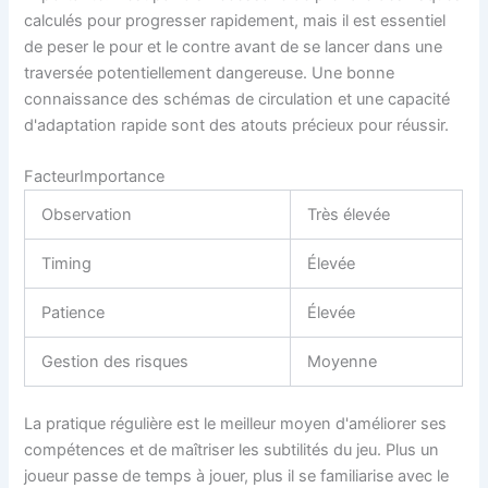
calculés pour progresser rapidement, mais il est essentiel
de peser le pour et le contre avant de se lancer dans une
traversée potentiellement dangereuse. Une bonne
connaissance des schémas de circulation et une capacité
d'adaptation rapide sont des atouts précieux pour réussir.
FacteurImportance
Observation
Très élevée
Timing
Élevée
Patience
Élevée
Gestion des risques
Moyenne
La pratique régulière est le meilleur moyen d'améliorer ses
compétences et de maîtriser les subtilités du jeu. Plus un
joueur passe de temps à jouer, plus il se familiarise avec le