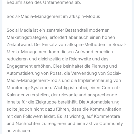
Bedürfnissen des Unternehmens ab.
Social-Media-Management im afkspin-Modus
Social Media ist ein zentraler Bestandteil moderner
Marketingstrategien, erfordert aber auch einen hohen
Zeitaufwand. Der Einsatz von afkspin-Methoden im Social-
Media-Management kann diesen Aufwand erheblich
reduzieren und gleichzeitig die Reichweite und das
Engagement erhöhen. Dies beinhaltet die Planung und
Automatisierung von Posts, die Verwendung von Social-
Media-Management-Tools und die Implementierung von
Monitoring-Systemen. Wichtig ist dabei, einen Content-
Kalender zu erstellen, der relevante und ansprechende
Inhalte für die Zielgruppe bereithält. Die Automatisierung
sollte jedoch nicht dazu führen, dass die Kommunikation
mit den Followern leidet. Es ist wichtig, auf Kommentare
und Nachrichten zu reagieren und eine aktive Community
aufzubauen.