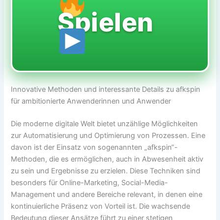
Spielen
Innovative Methoden und interessante Details zu afkspin
für ambitionierte Anwenderinnen und Anwender
Die moderne digitale Welt bietet unzählige Möglichkeiten
zur Automatisierung und Optimierung von Prozessen. Eine
davon ist der Einsatz von sogenannten „afkspin“-
Methoden, die es ermöglichen, auch in Abwesenheit aktiv
zu sein und Ergebnisse zu erzielen. Diese Techniken sind
besonders für Online-Marketing, Social-Media-
Management und andere Bereiche relevant, in denen eine
kontinuierliche Präsenz von Vorteil ist. Die wachsende
Bedeutung dieser Ansätze führt zu einer stetigen