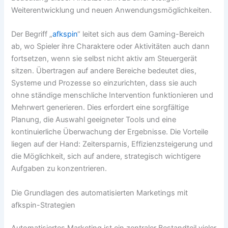
Weiterentwicklung und neuen Anwendungsmöglichkeiten.
Der Begriff „
afkspin
“ leitet sich aus dem Gaming-Bereich
ab, wo Spieler ihre Charaktere oder Aktivitäten auch dann
fortsetzen, wenn sie selbst nicht aktiv am Steuergerät
sitzen. Übertragen auf andere Bereiche bedeutet dies,
Systeme und Prozesse so einzurichten, dass sie auch
ohne ständige menschliche Intervention funktionieren und
Mehrwert generieren. Dies erfordert eine sorgfältige
Planung, die Auswahl geeigneter Tools und eine
kontinuierliche Überwachung der Ergebnisse. Die Vorteile
liegen auf der Hand: Zeitersparnis, Effizienzsteigerung und
die Möglichkeit, sich auf andere, strategisch wichtigere
Aufgaben zu konzentrieren.
Die Grundlagen des automatisierten Marketings mit
afkspin-Strategien