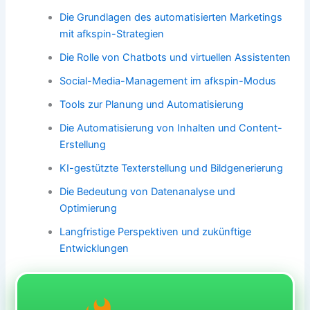
Die Grundlagen des automatisierten Marketings
mit afkspin-Strategien
Die Rolle von Chatbots und virtuellen Assistenten
Social-Media-Management im afkspin-Modus
Tools zur Planung und Automatisierung
Die Automatisierung von Inhalten und Content-
Erstellung
KI-gestützte Texterstellung und Bildgenerierung
Die Bedeutung von Datenanalyse und
Optimierung
Langfristige Perspektiven und zukünftige
Entwicklungen