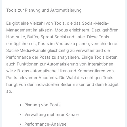
Tools zur Planung und Automatisierung
Es gibt eine Vielzahl von Tools, die das Social-Media-
Management im afkspin-Modus erleichtern. Dazu gehören
Hootsuite, Buffer, Sprout Social und Later. Diese Tools
ermöglichen es, Posts im Voraus zu planen, verschiedene
Social-Media-Kanäle gleichzeitig zu verwalten und die
Performance der Posts zu analysieren. Einige Tools bieten
auch Funktionen zur Automatisierung von Interaktionen,
wie z.B. das automatische Liken und Kommentieren von
Posts relevanter Accounts. Die Wahl des richtigen Tools
hängt von den individuellen Bedürfnissen und dem Budget
ab.
Planung von Posts
Verwaltung mehrerer Kanäle
Performance-Analyse