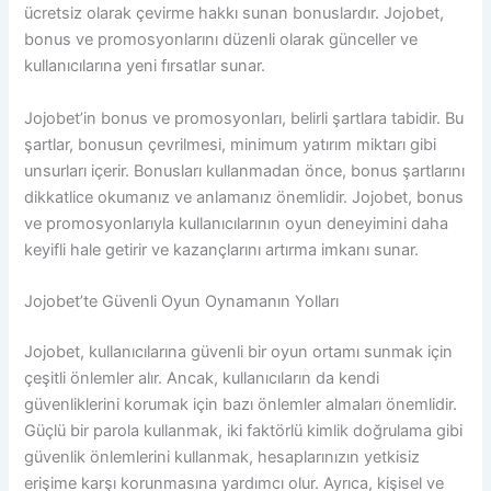
ücretsiz olarak çevirme hakkı sunan bonuslardır. Jojobet,
bonus ve promosyonlarını düzenli olarak günceller ve
kullanıcılarına yeni fırsatlar sunar.
Jojobet’in bonus ve promosyonları, belirli şartlara tabidir. Bu
şartlar, bonusun çevrilmesi, minimum yatırım miktarı gibi
unsurları içerir. Bonusları kullanmadan önce, bonus şartlarını
dikkatlice okumanız ve anlamanız önemlidir. Jojobet, bonus
ve promosyonlarıyla kullanıcılarının oyun deneyimini daha
keyifli hale getirir ve kazançlarını artırma imkanı sunar.
Jojobet’te Güvenli Oyun Oynamanın Yolları
Jojobet, kullanıcılarına güvenli bir oyun ortamı sunmak için
çeşitli önlemler alır. Ancak, kullanıcıların da kendi
güvenliklerini korumak için bazı önlemler almaları önemlidir.
Güçlü bir parola kullanmak, iki faktörlü kimlik doğrulama gibi
güvenlik önlemlerini kullanmak, hesaplarınızın yetkisiz
erişime karşı korunmasına yardımcı olur. Ayrıca, kişisel ve