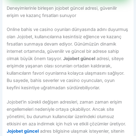
Deneyimlerinle birleşen jojobet güncel adresi, güvenilir
erişim ve kazanç fırsatları sunuyor
Online bahis ve casino oyunları dünyasında adını duyurmuş
olan Jojobet, kullanıcılarına kesintisiz eğlence ve kazanç
fırsatları sunmaya devam ediyor. Günümüzün dinamik
internet ortamında, güvenilir ve güncel bir adrese sahip
olmak büyük önem taşıyor.
Jojobet güncel
adresi, siteye
erişimde yaşanan olası sorunları ortadan kaldırarak,
kullanıcıların favori oyunlarına kolayca ulaşmasını sağlıyor.
Bu sayede, bahis severler ve casino oyuncuları, oyun
keyfini kesintiye uğratmadan sürdürebiliyorlar.
Jojobet'in sürekli değişen adresleri, zaman zaman erişim
engellemeleri nedeniyle ortaya çıkabiliyor. Ancak site
yönetimi, bu durumun kullanıcılar üzerindeki olumsuz
etkisini en aza indirmek için hızlı ve etkili çözümler üretiyor.
Jojobet güncel
adres bilgisine ulaşmak isteyenler, sitenin