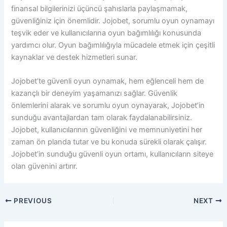
finansal bilgilerinizi üçüncü şahıslarla paylaşmamak,
güvenliğiniz için önemlidir. Jojobet, sorumlu oyun oynamayı
teşvik eder ve kullanıcılarına oyun bağımlılığı konusunda
yardımcı olur. Oyun bağımlılığıyla mücadele etmek için çeşitli
kaynaklar ve destek hizmetleri sunar.
Jojobet’te güvenli oyun oynamak, hem eğlenceli hem de
kazançlı bir deneyim yaşamanızı sağlar. Güvenlik
önlemlerini alarak ve sorumlu oyun oynayarak, Jojobet’in
sunduğu avantajlardan tam olarak faydalanabilirsiniz.
Jojobet, kullanıcılarının güvenliğini ve memnuniyetini her
zaman ön planda tutar ve bu konuda sürekli olarak çalışır.
Jojobet’in sunduğu güvenli oyun ortamı, kullanıcıların siteye
olan güvenini artırır.
PREVIOUS
NEXT