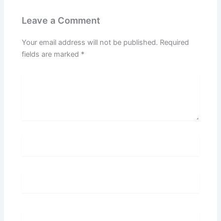
Leave a Comment
Your email address will not be published.
Required
fields are marked
*
Type
here..
Name*
Email*
Website