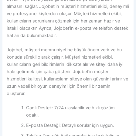
almasını sağlar. Jojobet’in müşteri hizmetleri ekibi, deneyimli
ve profesyonel kişilerden oluşur. Müşteri hizmetleri ekibi,
kullanıcıların sorunlarını çözmek için her zaman hazır ve
istekli olacaktır. Ayrıca, Jojobet’in e-posta ve telefon destek
hatları da bulunmaktadır.
Jojobet, müşteri memnuniyetine büyük önem verir ve bu
konuda sürekli olarak çalışır. Müşteri hizmetleri ekibi,
kullanıcıların geri bildirimlerini dikkate alır ve siteyi daha iyi
hale getirmek için çaba gösterir. Jojobet’in müşteri
hizmetleri kalitesi, kullanıcıların siteye olan güvenini artırır ve
uzun vadeli bir oyun deneyimi için önemli bir zemin
oluşturur.
Canlı Destek: 7/24 ulaşılabilir ve hızlı çözüm
odaklı.
E-posta Desteği: Detaylı sorular için uygun.
Telefon Desteği: Acil durumlar için hızlı iletişim