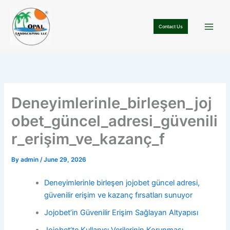
Skip
to
Contact Us
content
Deneyimlerinle_birleşen_joj
obet_güncel_adresi_güvenili
r_erişim_ve_kazanç_f
By
admin
/
June 29, 2026
Deneyimlerinle birleşen jojobet güncel adresi,
güvenilir erişim ve kazanç fırsatları sunuyor
Jojobet’in Güvenilir Erişim Sağlayan Altyapısı
Jojobet’te Kullanıcı Verilerinin Korunması