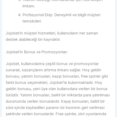
imkanı.
Profesyonel Ekip: Deneyimli ve bilgili müşteri
temsilcileri.
Jojobet’in müşteri hizmetleri, kullanıcıların her zaman
destek alabileceği bir kaynaktır.
Jojobet’in Bonus ve Promosyonları
Jojobet, kullanıcılarına çeşitli bonus ve promosyonlar
sunarak, kazançlarını artırma imkanı sağlar. Hoş geldin
bonusu, yatırım bonusları, kayıp bonusları, free spinler gibi
farklı bonus seçenekleri, Jojobet’te bulunmaktadır. Hoş
geldin bonusu, yeni üye olan kullanıcılara verilen bir bonus
türüdür. Yatırım bonusları, belirli bir miktarda para yatırılması
durumunda verilen bonuslardır. Kayıp bonusları, belirli bir
süre içinde kaybedilen paranın bir kısmının geri verilmesi
şeklinde verilen bonuslardır. Free spinler, slot oyunlarında