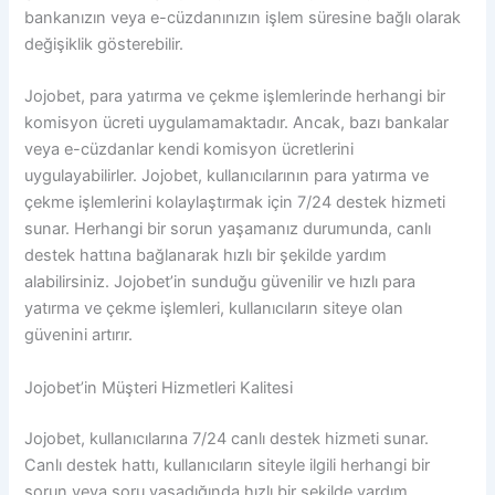
bankanızın veya e-cüzdanınızın işlem süresine bağlı olarak
değişiklik gösterebilir.
Jojobet, para yatırma ve çekme işlemlerinde herhangi bir
komisyon ücreti uygulamamaktadır. Ancak, bazı bankalar
veya e-cüzdanlar kendi komisyon ücretlerini
uygulayabilirler. Jojobet, kullanıcılarının para yatırma ve
çekme işlemlerini kolaylaştırmak için 7/24 destek hizmeti
sunar. Herhangi bir sorun yaşamanız durumunda, canlı
destek hattına bağlanarak hızlı bir şekilde yardım
alabilirsiniz. Jojobet’in sunduğu güvenilir ve hızlı para
yatırma ve çekme işlemleri, kullanıcıların siteye olan
güvenini artırır.
Jojobet’in Müşteri Hizmetleri Kalitesi
Jojobet, kullanıcılarına 7/24 canlı destek hizmeti sunar.
Canlı destek hattı, kullanıcıların siteyle ilgili herhangi bir
sorun veya soru yaşadığında hızlı bir şekilde yardım