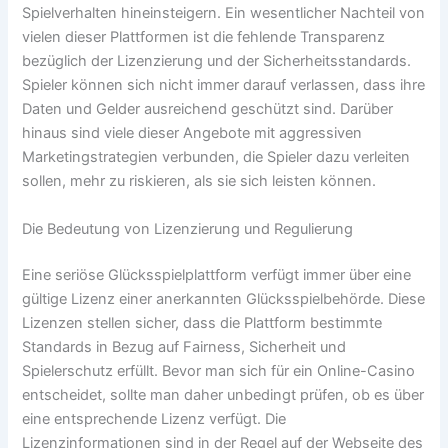
Spielverhalten hineinsteigern. Ein wesentlicher Nachteil von
vielen dieser Plattformen ist die fehlende Transparenz
bezüglich der Lizenzierung und der Sicherheitsstandards.
Spieler können sich nicht immer darauf verlassen, dass ihre
Daten und Gelder ausreichend geschützt sind. Darüber
hinaus sind viele dieser Angebote mit aggressiven
Marketingstrategien verbunden, die Spieler dazu verleiten
sollen, mehr zu riskieren, als sie sich leisten können.
Die Bedeutung von Lizenzierung und Regulierung
Eine seriöse Glücksspielplattform verfügt immer über eine
gültige Lizenz einer anerkannten Glücksspielbehörde. Diese
Lizenzen stellen sicher, dass die Plattform bestimmte
Standards in Bezug auf Fairness, Sicherheit und
Spielerschutz erfüllt. Bevor man sich für ein Online-Casino
entscheidet, sollte man daher unbedingt prüfen, ob es über
eine entsprechende Lizenz verfügt. Die
Lizenzinformationen sind in der Regel auf der Webseite des