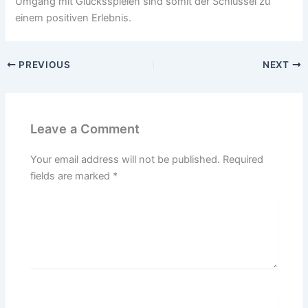
Umgang mit Glücksspielen sind somit der Schlüssel zu
einem positiven Erlebnis.
PREVIOUS
NEXT
Leave a Comment
Your email address will not be published.
Required
fields are marked
*
Type
here..
Name*