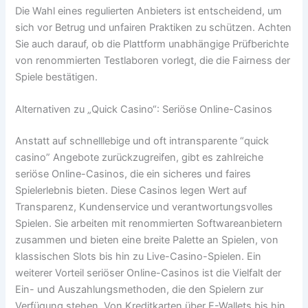
Die Wahl eines regulierten Anbieters ist entscheidend, um
sich vor Betrug und unfairen Praktiken zu schützen. Achten
Sie auch darauf, ob die Plattform unabhängige Prüfberichte
von renommierten Testlaboren vorlegt, die die Fairness der
Spiele bestätigen.
Alternativen zu „Quick Casino“: Seriöse Online-Casinos
Anstatt auf schnelllebige und oft intransparente “quick
casino” Angebote zurückzugreifen, gibt es zahlreiche
seriöse Online-Casinos, die ein sicheres und faires
Spielerlebnis bieten. Diese Casinos legen Wert auf
Transparenz, Kundenservice und verantwortungsvolles
Spielen. Sie arbeiten mit renommierten Softwareanbietern
zusammen und bieten eine breite Palette an Spielen, von
klassischen Slots bis hin zu Live-Casino-Spielen. Ein
weiterer Vorteil seriöser Online-Casinos ist die Vielfalt der
Ein- und Auszahlungsmethoden, die den Spielern zur
Verfügung stehen. Von Kreditkarten über E-Wallets bis hin