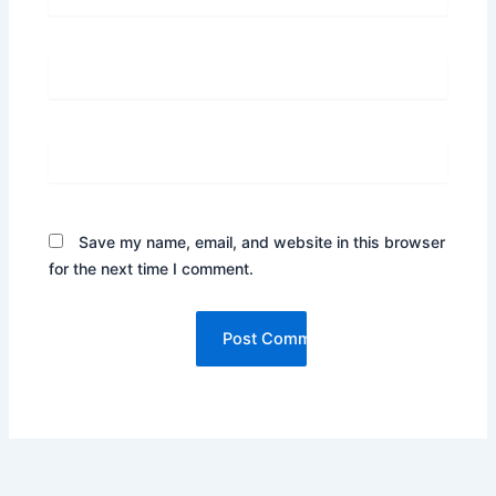
Email*
Website
Save my name, email, and website in this browser
for the next time I comment.