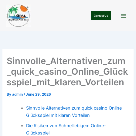
Skip
to
Contact Us
content
Sinnvolle_Alternativen_zum
_quick_casino_Online_Glück
sspiel_mit_klaren_Vorteilen
By
admin
/
June 29, 2026
Sinnvolle Alternativen zum quick casino Online
Glücksspiel mit klaren Vorteilen
Die Risiken von Schnelllebigem Online-
Glücksspiel