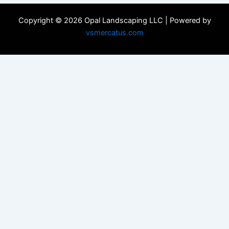
Copyright © 2026 Opal Landscaping LLC | Powered by
vsmercatus.com