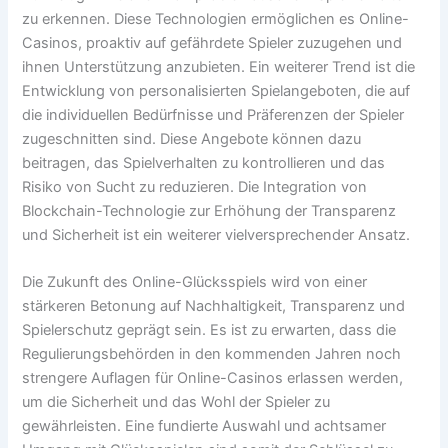
zu erkennen. Diese Technologien ermöglichen es Online-
Casinos, proaktiv auf gefährdete Spieler zuzugehen und
ihnen Unterstützung anzubieten. Ein weiterer Trend ist die
Entwicklung von personalisierten Spielangeboten, die auf
die individuellen Bedürfnisse und Präferenzen der Spieler
zugeschnitten sind. Diese Angebote können dazu
beitragen, das Spielverhalten zu kontrollieren und das
Risiko von Sucht zu reduzieren. Die Integration von
Blockchain-Technologie zur Erhöhung der Transparenz
und Sicherheit ist ein weiterer vielversprechender Ansatz.
Die Zukunft des Online-Glücksspiels wird von einer
stärkeren Betonung auf Nachhaltigkeit, Transparenz und
Spielerschutz geprägt sein. Es ist zu erwarten, dass die
Regulierungsbehörden in den kommenden Jahren noch
strengere Auflagen für Online-Casinos erlassen werden,
um die Sicherheit und das Wohl der Spieler zu
gewährleisten. Eine fundierte Auswahl und achtsamer