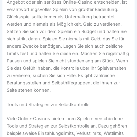
Angebot oder ein seriöses Online-Casino entscheiden, ist
verantwortungsvolles Spielen von größter Bedeutung.
Glücksspiel sollte immer als Unterhaltung betrachtet
werden und niemals als Möglichkeit, Geld zu verdienen.
Setzen Sie sich vor dem Spielen ein Budget und halten Sie
sich strikt daran. Spielen Sie niemals mit Geld, das Sie für
andere Zwecke benötigen. Legen Sie sich auch zeitliche
Limits fest und halten Sie diese ein. Machen Sie regelmäßig
Pausen und spielen Sie nicht stundenlang am Stück. Wenn
Sie das Gefühl haben, die Kontrolle über Ihr Spielverhalten
zu verlieren, suchen Sie sich Hilfe. Es gibt zahlreiche
Beratungsstellen und Selbsthilfegruppen, die Ihnen zur
Seite stehen können.
Tools und Strategien zur Selbstkontrolle
Viele Online-Casinos bieten ihren Spielern verschiedene
Tools und Strategien zur Selbstkontrolle an. Dazu gehören
beispielsweise Einzahlungslimits, Verlustlimits, Wettlimits